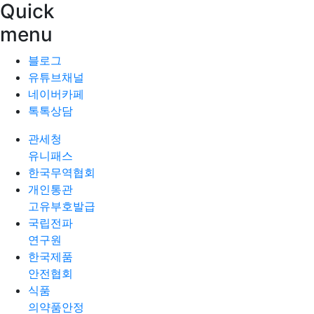
Quick
menu
블로그
유튜브채널
네이버카페
톡톡상담
관세청
유니패스
한국무역협회
개인통관
고유부호발급
국립전파
연구원
한국제품
안전협회
식품
의약품안정