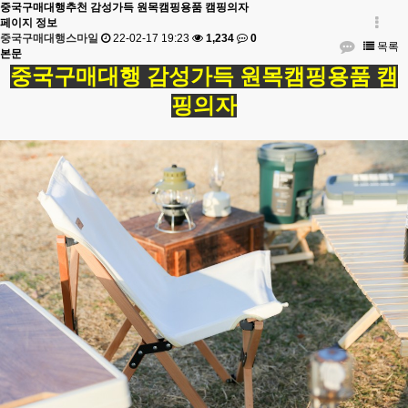
중국구매대행추천 감성가득 원목캠핑용품 캠핑의자
페이지 정보
중국구매대행스마일
22-02-17 19:23
1,234
0
목록
본문
중국구매대행 감성가득 원목캠핑용품 캠
핑의자